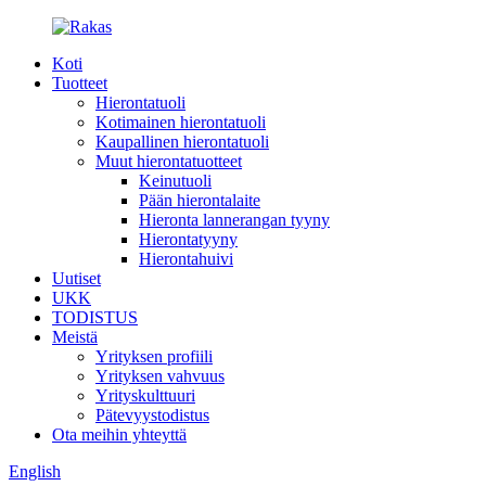
Koti
Tuotteet
Hierontatuoli
Kotimainen hierontatuoli
Kaupallinen hierontatuoli
Muut hierontatuotteet
Keinutuoli
Pään hierontalaite
Hieronta lannerangan tyyny
Hierontatyyny
Hierontahuivi
Uutiset
UKK
TODISTUS
Meistä
Yrityksen profiili
Yrityksen vahvuus
Yrityskulttuuri
Pätevyystodistus
Ota meihin yhteyttä
English