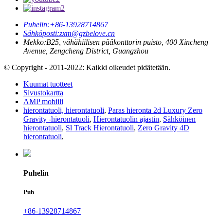
Puhelin:
+86-13928714867
Sähköposti:
zxm@gzbelove.cn
Mekko:
B25, vähähiilisen pääkonttorin puisto, 400 Xincheng
Avenue, Zengcheng District, Guangzhou
© Copyright - 2011-2022: Kaikki oikeudet pidätetään.
Kuumat tuotteet
Sivustokartta
AMP mobiili
hierontatuoli, hierontatuoli
,
Paras hieronta 2d Luxury Zero
Gravity -hierontatuoli
,
Hierontatuolin ajastin
,
Sähköinen
hierontatuoli
,
Sl Track Hierontatuoli
,
Zero Gravity 4D
hierontatuoli
,
Puhelin
Puh
+86-13928714867