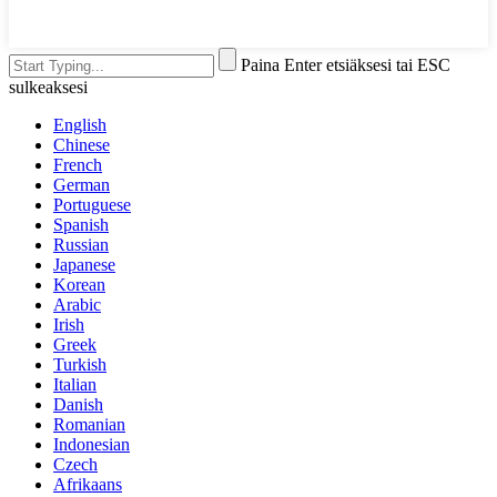
Paina Enter etsiäksesi tai ESC
sulkeaksesi
English
Chinese
French
German
Portuguese
Spanish
Russian
Japanese
Korean
Arabic
Irish
Greek
Turkish
Italian
Danish
Romanian
Indonesian
Czech
Afrikaans