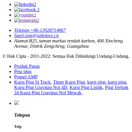
Telepon:
+86-13928714867
Surel:
zxm@gzbelove.cn
Alamat:
B25, taman markas rendah karbon, 400 Xincheng
Avenue, Distrik Zengcheng, Guangzhou
© Hak Cipta - 2011-2022: Semua Hak Dilindungi Undang-Undang.
Produk Panas
Peta situs
Ponsel AMP
Kursi Pijat Sl Track
,
Timer Kursi Pijat
,
kursi pijat, kursi pijat
,
Kursi Pijat Gravitasi Nol 4D
,
Kursi Pijat Listrik
,
Pijat Terbaik
2d Kursi Pijat Gravitasi Nol Mewah
,
Telepon
Telp