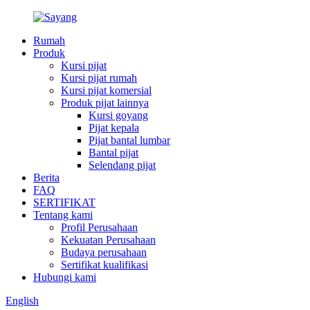
Rumah
Produk
Kursi pijat
Kursi pijat rumah
Kursi pijat komersial
Produk pijat lainnya
Kursi goyang
Pijat kepala
Pijat bantal lumbar
Bantal pijat
Selendang pijat
Berita
FAQ
SERTIFIKAT
Tentang kami
Profil Perusahaan
Kekuatan Perusahaan
Budaya perusahaan
Sertifikat kualifikasi
Hubungi kami
English