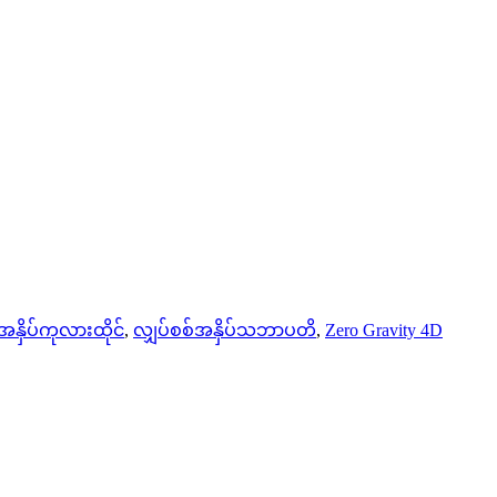
အနှိပ်ကုလားထိုင်
,
လျှပ်စစ်အနှိပ်သဘာပတိ
,
Zero Gravity 4D