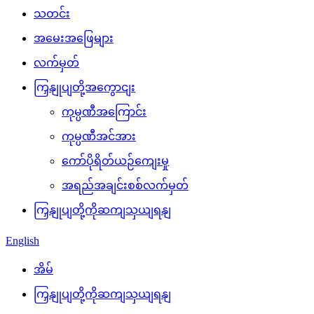
သတင်း
အမေးအဖြေများ
လက်မှတ်
ကြှနျုပျတို့အကွောငျး
ကုမ္ပဏီအကြောင်း
ကုမ္ပဏီအင်အား
ကော်ပိုရိတ်ယဉ်ကျေးမှု
အရည်အချင်းစစ်လက်မှတ်
ကြှနျုပျတို့ကိုဆကျသှယျရနျ
English
အိမ်
ကြှနျုပျတို့ကိုဆကျသှယျရနျ