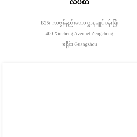
လိပ်စာ
B25၊ ကာဗွန်နည်းသော ဌာနချုပ်ပန်းခြံ၊
400 Xincheng Avenue၊ Zengcheng
ခရိုင်၊ Guangzhou