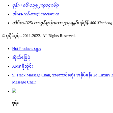
ဖုန်း-
+၈၆-၁၃၉၂၈၇၁၄၈၆၇
အီးမေးလ်-
zxm@gzbelove.cn
လိပ်စာ-
B25၊ ကာဗွန်နည်းသော ဌာနချုပ်ပန်းခြံ၊ 400 Xincheng 
© မူပိုင်ခွင့် - 2011-2022- All Rights Reserved.
Hot Products များ
ဆိုက်မြေပုံ
AMP မိုဘိုင်း
Sl Track Massage Chair
,
အကောင်းဆုံး အနှိပ်ခန်း 2d Luxury Z
Massage Chair
,
ဖုန်း