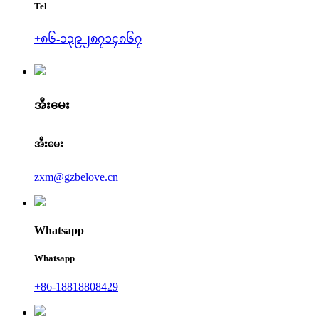
Tel
+၈၆-၁၃၉၂၈၇၁၄၈၆၇
အီးမေး
အီးမေး
zxm@gzbelove.cn
Whatsapp
Whatsapp
+86-18818808429