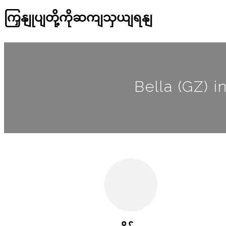
ကြှနျုပျတို့ကိုဆကျသှယျရနျ
Bella (GZ) i