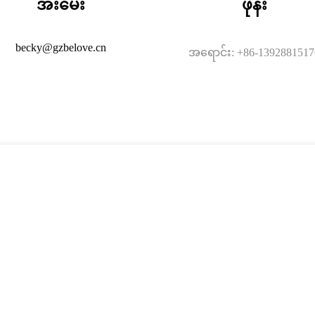
အီးမေး
ဖုန်း
becky@gzbelove.cn
အရောင်း: +86-1392881517