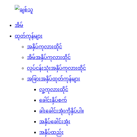
အိမ်
ထုတ်ကုန်များ
အနှိပ်ကုလားထိုင်
အိမ်အနှိပ်ကုလားထိုင်
လုပ်ငန်းသုံးအနှိပ်ကုလားထိုင်
အခြားအနှိပ်ထုတ်ကုန်များ
လှု့ကုလားထိုင်
ခေါင်းနှိပ်စက်
ခါးခေါင်းအုံးကိုနှိပ်ပါ။
အနှိပ်ခေါင်းအုံး
အနှိပ်ထည်း