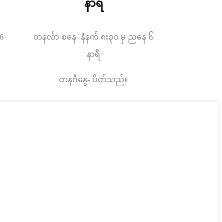
နာရီ
6
တနင်္လာ-စနေ- နံနက် ၈း၃၀ မှ ညနေ ၆
နာရီ
တနင်္ဂနွေ- ပိတ်သည်။