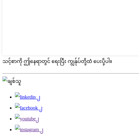
သင့်စာကို ဤနေရာတွင် ရေးပြီး ကျွန်ုပ်တို့ထံ ပေးပို့ပါ။