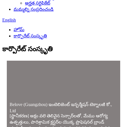
అర్హత సర్టిఫికేట్
మమ్మల్ని సంప్రదించండి
English
హోమ్
కార్పొరేట్ సంస్కృతి
కార్పొరేట్ సంస్కృతి
Belove (Guangzhou) ఇంటెలిజెంట్ ఇన్ఫర్మేషన్ టెక్నాలజీ కో.,
Ltd
[స్థానీకరణ] అక్షం వలె తెలివైన సెన్సార్‌లతో, మేము ఆరోగ్య
ఉత్పత్తులు, పారిశ్రామిక క్లస్టర్‌ల యొక్క ప్రొఫెషనల్ బ్రాండ్