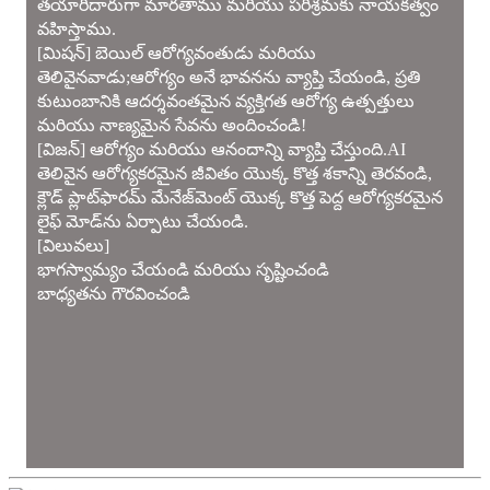
తయారీదారుగా మారతాము మరియు పరిశ్రమకు నాయకత్వం
వహిస్తాము.
[మిషన్] బెయిల్ ఆరోగ్యవంతుడు మరియు
తెలివైనవాడు;ఆరోగ్యం అనే భావనను వ్యాప్తి చేయండి, ప్రతి
కుటుంబానికి ఆదర్శవంతమైన వ్యక్తిగత ఆరోగ్య ఉత్పత్తులు
మరియు నాణ్యమైన సేవను అందించండి!
[విజన్] ఆరోగ్యం మరియు ఆనందాన్ని వ్యాప్తి చేస్తుంది.AI
తెలివైన ఆరోగ్యకరమైన జీవితం యొక్క కొత్త శకాన్ని తెరవండి,
క్లౌడ్ ప్లాట్‌ఫారమ్ మేనేజ్‌మెంట్ యొక్క కొత్త పెద్ద ఆరోగ్యకరమైన
లైఫ్ మోడ్‌ను ఏర్పాటు చేయండి.
[విలువలు]
భాగస్వామ్యం చేయండి మరియు సృష్టించండి
బాధ్యతను గౌరవించండి