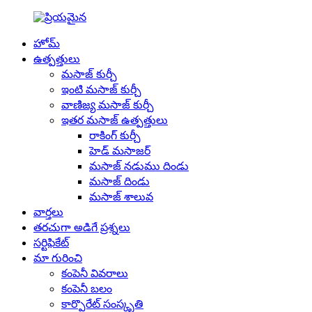
హోమ్
ఉత్పత్తులు
మసాజ్ కుర్చీ
ఇంటి మసాజ్ కుర్చీ
వాణిజ్య మసాజ్ కుర్చీ
ఇతర మసాజ్ ఉత్పత్తులు
రాకింగ్ కుర్చీ
హెడ్ ​​మసాజర్
మసాజ్ నడుము దిండు
మసాజ్ దిండు
మసాజ్ శాలువ
వార్తలు
తరచుగా అడిగే ప్రశ్నలు
సర్టిఫికేట్
మా గురించి
కంపెనీ వివరాలు
కంపెనీ బలం
కార్పొరేట్ సంస్కృతి