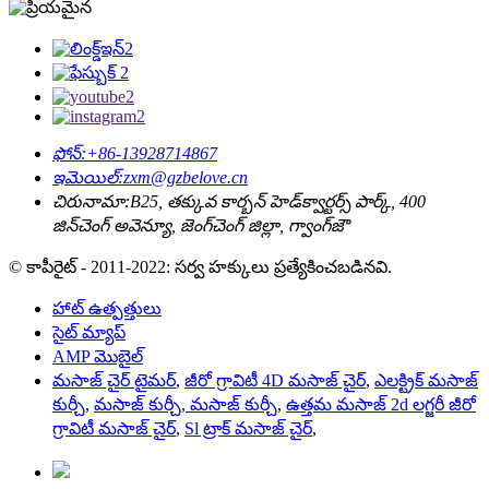
ఫోన్:
+86-13928714867
ఇమెయిల్:
zxm@gzbelove.cn
చిరునామా:
B25, తక్కువ కార్బన్ హెడ్‌క్వార్టర్స్ పార్క్, 400
జిన్‌చెంగ్ అవెన్యూ, జెంగ్‌చెంగ్ జిల్లా, గ్వాంగ్‌జౌ
© కాపీరైట్ - 2011-2022: సర్వ హక్కులు ప్రత్యేకించబడినవి.
హాట్ ఉత్పత్తులు
సైట్ మ్యాప్
AMP మొబైల్
మసాజ్ చైర్ టైమర్
,
జీరో గ్రావిటీ 4D మసాజ్ చైర్
,
ఎలక్ట్రిక్ మసాజ్
కుర్చీ
,
మసాజ్ కుర్చీ, మసాజ్ కుర్చీ
,
ఉత్తమ మసాజ్ 2d లగ్జరీ జీరో
గ్రావిటీ మసాజ్ చైర్
,
Sl ట్రాక్ మసాజ్ చైర్
,