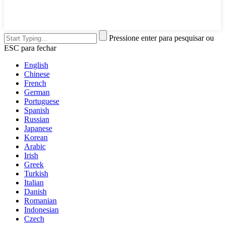
Pressione enter para pesquisar ou
ESC para fechar
English
Chinese
French
German
Portuguese
Spanish
Russian
Japanese
Korean
Arabic
Irish
Greek
Turkish
Italian
Danish
Romanian
Indonesian
Czech