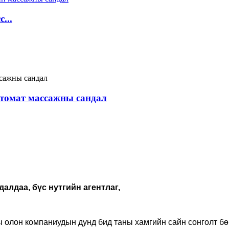
...
томат массажны сандал
алдаа, бүс нутгийн агентлаг,
 олон компаниудын дунд бид таны хамгийн сайн сонголт бө