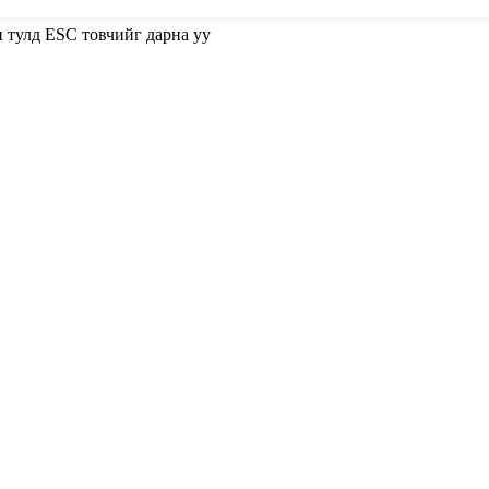
н тулд ESC товчийг дарна уу