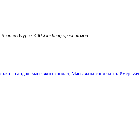
Зэнчэн дүүрэг, 400 Xincheng өргөн чөлөө
сажны сандал, массажны сандал
,
Массажны сандлын таймер
,
Zer