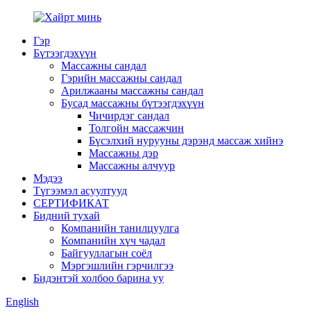
Гэр
Бүтээгдэхүүн
Массажны сандал
Гэрийн массажны сандал
Арилжааны массажны сандал
Бусад массажны бүтээгдэхүүн
Чичирдэг сандал
Толгойн массажчин
Бүсэлхий нурууны дэрэнд массаж хийнэ
Массажны дэр
Массажны алчуур
Мэдээ
Түгээмэл асуултууд
СЕРТИФИКАТ
Бидний тухай
Компанийн танилцуулга
Компанийн хүч чадал
Байгууллагын соёл
Мэргэшлийн гэрчилгээ
Бидэнтэй холбоо барина уу
English