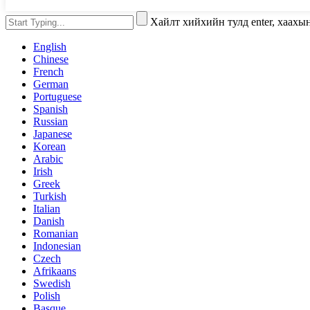
Хайлт хийхийн тулд enter, хаахы
English
Chinese
French
German
Portuguese
Spanish
Russian
Japanese
Korean
Arabic
Irish
Greek
Turkish
Italian
Danish
Romanian
Indonesian
Czech
Afrikaans
Swedish
Polish
Basque