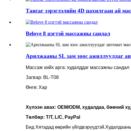
Тансаг зэрэглэлийн 4D цахилгаан ай масс
Belove 8 цэгтэй массажны сандал
Арилжааны SL зам зоос ажиллуулдаг ав
Массаж хийх арга: худалддаг массажны сандал
Загвар: BL-T08
Өнгө: Хар
Хүлээн авах: OEM/ODM, худалдаа, бөөний худ
Төлбөр: T/T, L/C, PayPal
Бид Хятадад өөрийн үйлдвэрүүдтэй.Худалдааны