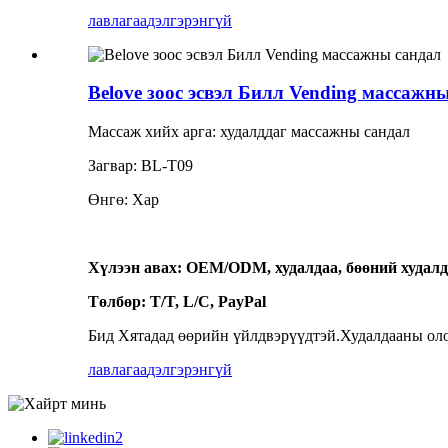
лавлагаа
дэлгэрэнгүй
Belove зоос эсвэл Билл Vending массажн
Массаж хийх арга: худалддаг массажны сандал
Загвар: BL-T09
Өнгө: Хар
Хүлээн авах: OEM/ODM, худалдаа, бөөний худалда
Төлбөр: T/T, L/C, PayPal
Бид Хятадад өөрийн үйлдвэрүүдтэй.Худалдааны ол
лавлагаа
дэлгэрэнгүй