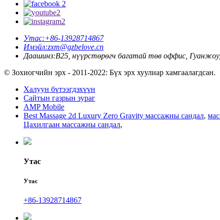
Утас:
+86-13928714867
Имэйл:
zxm@gzbelove.cn
Даашинз:
В25, нүүрстөрөгч багатай төв оффис, Гуанжоу, 
© Зохиогчийн эрх - 2011-2022: Бүх эрх хуулиар хамгаалагдсан.
Халуун бүтээгдэхүүн
Сайтын газрын зураг
AMP Mobile
Best Massage 2d Luxury Zero Gravity массажны сандал
,
мас
Цахилгаан массажны сандал
,
Утас
Утас
+86-13928714867