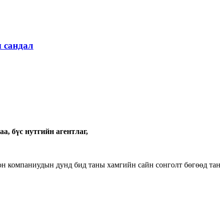
ы сандал
а, бүс нутгийн агентлаг,
он компаниудын дунд бид таны хамгийн сайн сонголт бөгөөд та