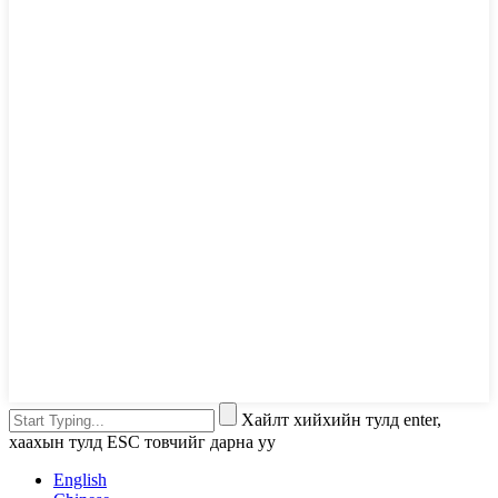
Хайлт хийхийн тулд enter,
хаахын тулд ESC товчийг дарна уу
English