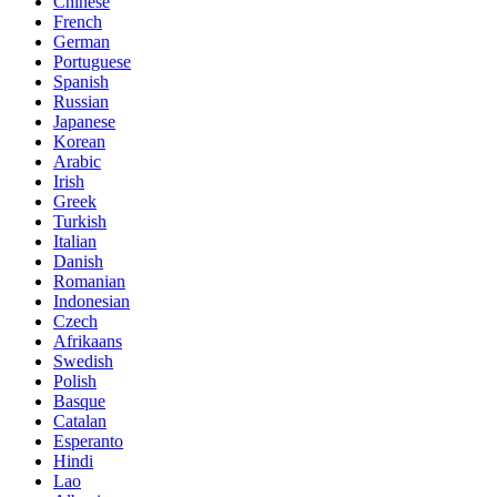
Chinese
French
German
Portuguese
Spanish
Russian
Japanese
Korean
Arabic
Irish
Greek
Turkish
Italian
Danish
Romanian
Indonesian
Czech
Afrikaans
Swedish
Polish
Basque
Catalan
Esperanto
Hindi
Lao