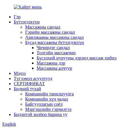
Гэр
Бүтээгдэхүүн
Массажны сандал
Гэрийн массажны сандал
Арилжааны массажны сандал
Бусад массажны бүтээгдэхүүн
Чичирдэг сандал
Толгойн массажчин
Бүсэлхий нурууны дэрэнд массаж хийнэ
Массажны дэр
Массажны алчуур
Мэдээ
Түгээмэл асуултууд
СЕРТИФИКАТ
Бидний тухай
Компанийн танилцуулга
Компанийн хүч чадал
Байгууллагын соёл
Мэргэшлийн гэрчилгээ
Бидэнтэй холбоо барина уу
English