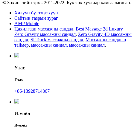
© Зохиогчийн эрх - 2011-2022: Бүх эрх хуулиар хамгаалагдсан.
Халуун бүтээгдэхүүн
Сайтын газрын зураг
AMP Mobile
Цахилгаан массажны сандал
,
Best Massage 2d Luxury
Zero Gravity массажны сандал
,
Zero Gravity 4D массажны
сандал
,
Sl Track массажны сандал
,
Массажны сандлын
таймер
,
массажны сандал, массажны сандал
,
Утас
Утас
+86-13928714867
И-мэйл
И-мэйл