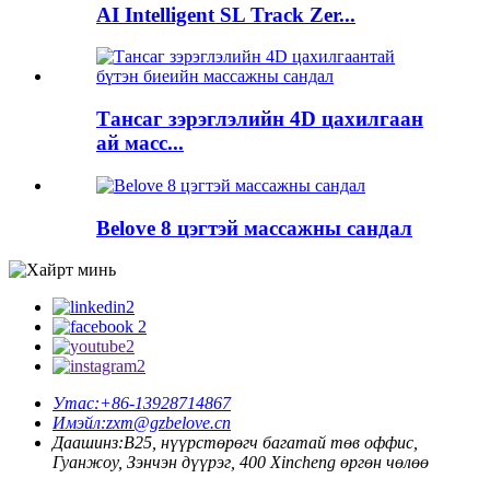
AI Intelligent SL Track Zer...
Тансаг зэрэглэлийн 4D цахилгаан
ай масс...
Belove 8 цэгтэй массажны сандал
Утас:
+86-13928714867
Имэйл:
zxm@gzbelove.cn
Даашинз:
В25, нүүрстөрөгч багатай төв оффис,
Гуанжоу, Зэнчэн дүүрэг, 400 Xincheng өргөн чөлөө