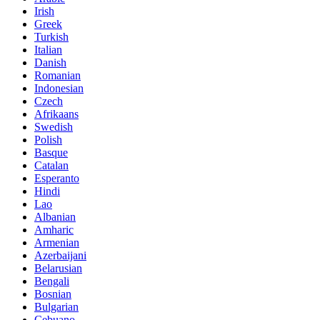
Irish
Greek
Turkish
Italian
Danish
Romanian
Indonesian
Czech
Afrikaans
Swedish
Polish
Basque
Catalan
Esperanto
Hindi
Lao
Albanian
Amharic
Armenian
Azerbaijani
Belarusian
Bengali
Bosnian
Bulgarian
Cebuano