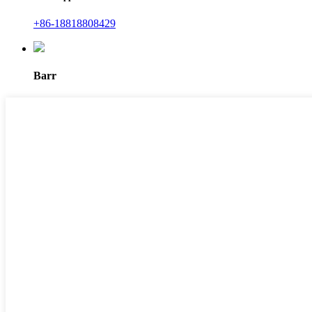
+86-18818808429
Barr