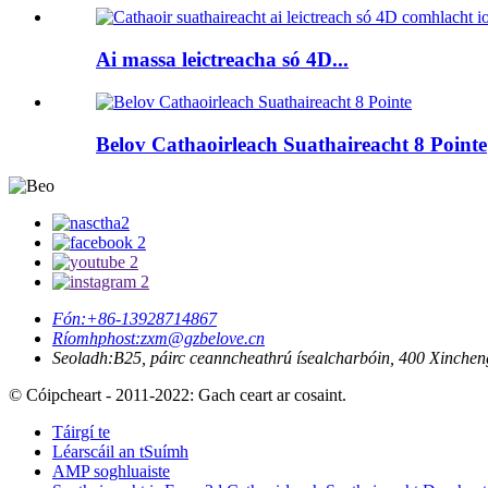
Ai massa leictreacha só 4D...
Belov Cathaoirleach Suathaireacht 8 Pointe
Fón:
+86-13928714867
Ríomhphost:
zxm@gzbelove.cn
Seoladh:
B25, páirc ceanncheathrú ísealcharbóin, 400 Xinch
© Cóipcheart - 2011-2022: Gach ceart ar cosaint.
Táirgí te
Léarscáil an tSuímh
AMP soghluaiste