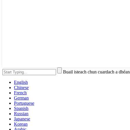
Buail isteach chun cuardach a dhé
English
Chinese
French
German
Portuguese
Spanish
Russian
Japanese
Korean
Arabic