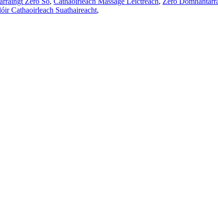
arraingt Zero Só
,
Cathaoirleach Massage Leictreach
,
Zero Domhantarra
óir Cathaoirleach Suathaireacht
,