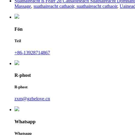
Suathaireacht is Fearr 2d Cathaoirleach Suathaireacht Domhant
Massage
,
suathaireacht cathaoir, suathaireacht cathaoir
,
Uainead
Fón
Teil
+86-13928714867
R-phost
R-phost
zxm@gzbelove.cn
Whatsapp
Whatsapp