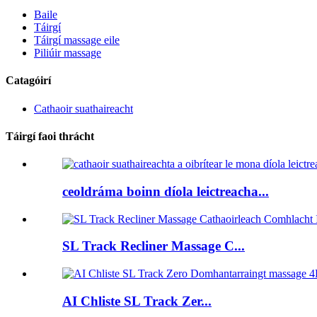
Baile
Táirgí
Táirgí massage eile
Piliúir massage
Catagóirí
Cathaoir suathaireacht
Táirgí faoi thrácht
ceoldráma boinn díola leictreacha...
SL Track Recliner Massage C...
AI Chliste SL Track Zer...