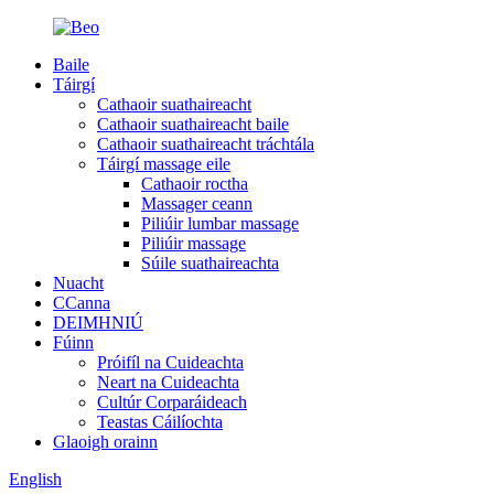
Baile
Táirgí
Cathaoir suathaireacht
Cathaoir suathaireacht baile
Cathaoir suathaireacht tráchtála
Táirgí massage eile
Cathaoir roctha
Massager ceann
Piliúir lumbar massage
Piliúir massage
Súile suathaireachta
Nuacht
CCanna
DEIMHNIÚ
Fúinn
Próifíl na Cuideachta
Neart na Cuideachta
Cultúr Corparáideach
Teastas Cáilíochta
Glaoigh orainn
English