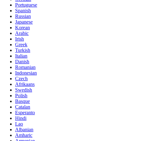
Portuguese
Spanish
Russian
Japanese
Korean
Arabic
Irish
Greek
Turkish
Italian
Danish
Romanian
Indonesian
Czech
Afrikaans
Swedish
Polish
Basque
Catalan
Esperanto
Hindi
Lao
Albanian
Amharic
Armenian