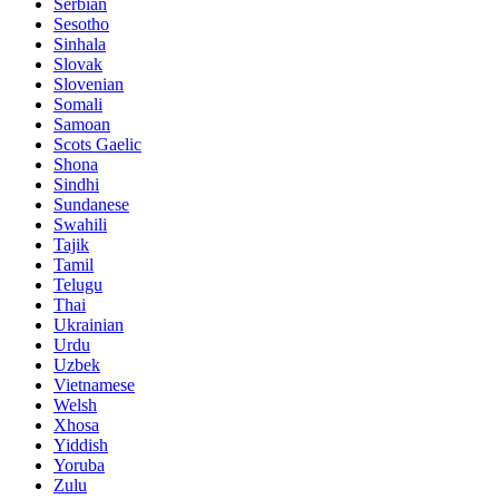
Serbian
Sesotho
Sinhala
Slovak
Slovenian
Somali
Samoan
Scots Gaelic
Shona
Sindhi
Sundanese
Swahili
Tajik
Tamil
Telugu
Thai
Ukrainian
Urdu
Uzbek
Vietnamese
Welsh
Xhosa
Yiddish
Yoruba
Zulu