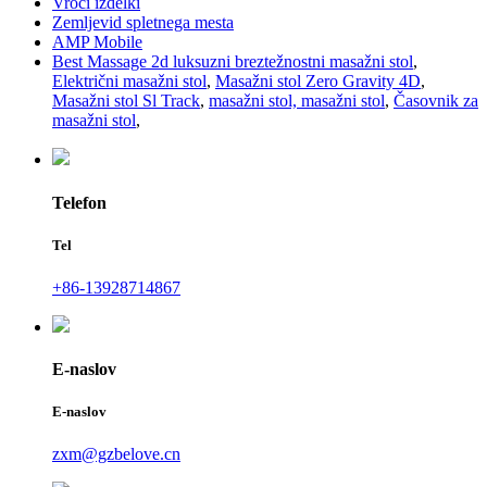
Vroči izdelki
Zemljevid spletnega mesta
AMP Mobile
Best Massage 2d luksuzni breztežnostni masažni stol
,
Električni masažni stol
,
Masažni stol Zero Gravity 4D
,
Masažni stol Sl Track
,
masažni stol, masažni stol
,
Časovnik za
masažni stol
,
Telefon
Tel
+86-13928714867
E-naslov
E-naslov
zxm@gzbelove.cn