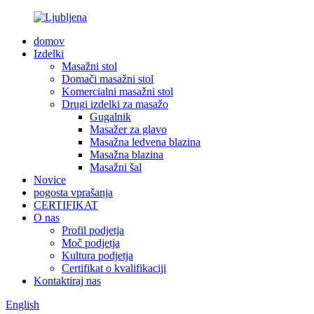
domov
Izdelki
Masažni stol
Domači masažni stol
Komercialni masažni stol
Drugi izdelki za masažo
Gugalnik
Masažer za glavo
Masažna ledvena blazina
Masažna blazina
Masažni šal
Novice
pogosta vprašanja
CERTIFIKAT
O nas
Profil podjetja
Moč podjetja
Kultura podjetja
Certifikat o kvalifikaciji
Kontaktiraj nas
English