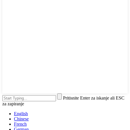
Pritisnite Enter za iskanje ali ESC
za zapiranje
English
Chinese
French
German