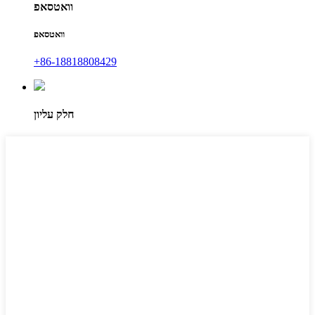
וואטסאפ
וואטסאפ
+86-18818808429
חלק עליון