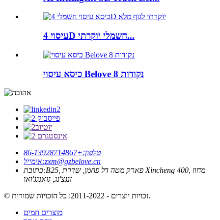
עיסוי 4D חשמלי יוקרתי...
כיסא עיסוי Belove 8 נקודות
טלפון:
+86-13928714867
zxm@gzbelove.cn
אימייל:
B25, פארק מטה דל פחמן, שדרת Xincheng 400, מחוז
כתובת:
זנגצ'נג, גואנגג'ואו
© זכויות יוצרים - 2011-2022: כל הזכויות שמורות.
מוצרים חמים