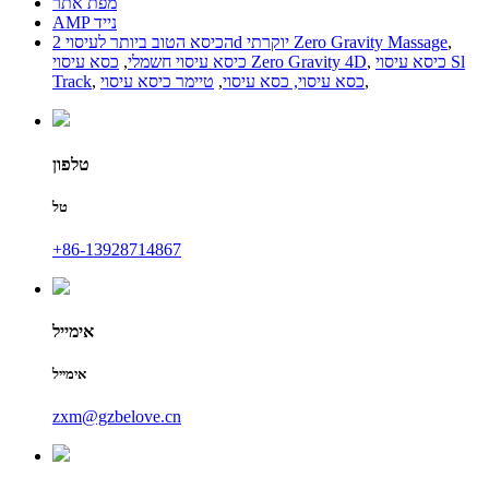
מפת אתר
AMP נייד
,
הכיסא הטוב ביותר לעיסוי 2d יוקרתי Zero Gravity Massage
כיסא עיסוי Sl
,
כסא עיסוי Zero Gravity 4D
כיסא עיסוי חשמלי
,
,
כסא עיסוי, כסא עיסוי
,
טיימר כיסא עיסוי
,
Track
טלפון
טל
+86-13928714867
אימייל
אימייל
zxm@gzbelove.cn