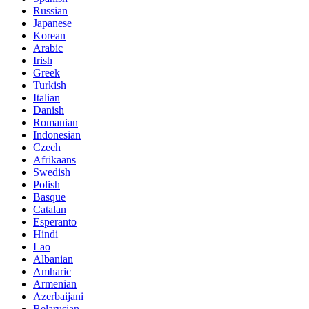
Russian
Japanese
Korean
Arabic
Irish
Greek
Turkish
Italian
Danish
Romanian
Indonesian
Czech
Afrikaans
Swedish
Polish
Basque
Catalan
Esperanto
Hindi
Lao
Albanian
Amharic
Armenian
Azerbaijani
Belarusian