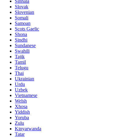
Sinhala
Slovak
Slovenian
Somali
Samoan
Scots Gaelic
Shona
Sindhi
Sundanese
Swahili
Tajik
Tamil
Telugu
Thai
Ukrainian
Urdu
Uzbek
Vietnamese
Welsh
Xhosa
Yiddish
Yoruba
Zulu
Kinyarwanda
Tatar