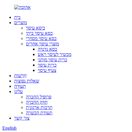
בית
מוצרים
כיסא עיסוי
כסא עיסוי ביתי
כסא עיסוי מסחרי
מוצרי עיסוי אחרים
כסא נדנדה
מכשיר לעיסוי ראש
כרית עיסוי מותני
כרית עיסוי
צעיף עיסוי
חֲדָשׁוֹת
שאלות נפוצות
תְעוּדָה
עלינו
פרופיל החברה
חוזק החברה
תרבות ארגונית
תעודת הכשרה
צור קשר
English